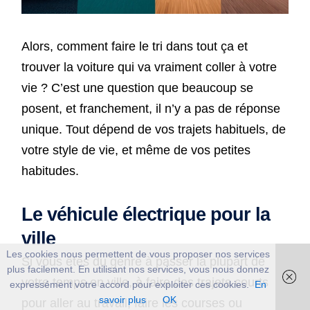
Alors, comment faire le tri dans tout ça et
trouver la voiture qui va vraiment coller à votre
vie ? C’est une question que beaucoup se
posent, et franchement, il n’y a pas de réponse
unique. Tout dépend de vos trajets habituels, de
votre style de vie, et même de vos petites
habitudes.
Le véhicule électrique pour la
ville
Les cookies nous permettent de vous proposer nos services
Si vous êtes du genre à passer la plupart de
plus facilement. En utilisant nos services, vous nous donnez
votre temps en ville, à faire des trajets courts
expressément votre accord pour exploiter ces cookies.
En
savoir plus
OK
pour aller au travail, faire les courses ou