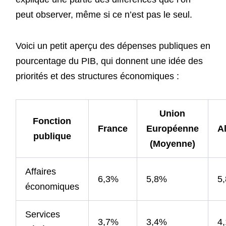
peut observer, même si ce n’est pas le seul.
Voici un petit aperçu des dépenses publiques en
pourcentage du PIB, qui donnent une idée des
priorités et des structures économiques :
Union
Fonction
France
Européenne
A
publique
(Moyenne)
Affaires
6,3%
5,8%
5
économiques
Services
3,7%
3,4%
4