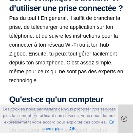
d’utiliser une prise connectée ?
Pas du tout ! En général, il suffit de brancher la
prise, de télécharger une application sur ton
téléphone, et de suivre les instructions pour la
connecter à ton réseau Wi-Fi ou à ton hub
Zigbee. Ensuite, tu peux tout gérer facilement
depuis ton smartphone. C’est assez simple,
même pour ceux qui ne sont pas des experts en
technologie.
Qu’est-ce qu’un compteur
d’énergie intelligent et à quoi
Les cookies nous permettent de vous proposer nos services
plus facilement. En utilisant nos services, vous nous donnez
sert-il ?
expressément votre accord pour exploiter ces cookies.
En
savoir plus
OK
Un compteur d’énergie intelligent, c’est un