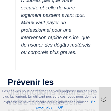
N’oubliez pas que votre
sécurité et celle de votre
logement passent avant tout.
Mieux vaut payer un
professionnel pour une
intervention rapide et sûre, que
de risquer des dégâts matériels
ou corporels plus graves.
Prévenir les
disjonctions futures de
Les cookies nous permettent de vous proposer nos services
plus facilement. En utilisant nos services, vous nous donnez
votre lave-vaisselle
expressément votre accord pour exploiter ces cookies.
En
savoir plus
OK
Pour éviter que votre lave-vaisselle ne fasse