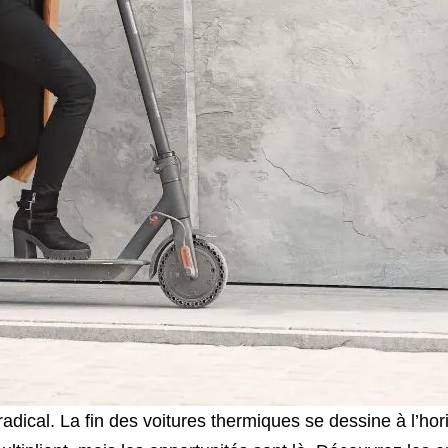
radical. La
fin des voitures thermiques
se dessine à l’ho