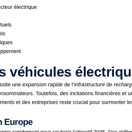
cteur électrique
e
tuels
els
iques
loppement
es véhicules électriq
essite une expansion rapide de l’
infrastructure de rechar
nsommateurs. Toutefois, des incitations financières et u
ents et des entreprises reste crucial pour surmonter les
en Europe
oppe rapidement pour soutenir l’objectif 2035. Des milli