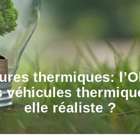
tures thermiques: l’O
es véhicules thermiqu
elle réaliste ?