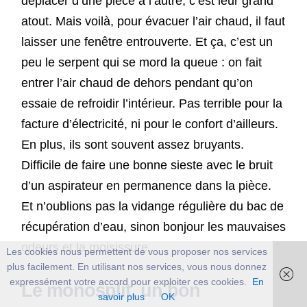
déplacer d’une pièce à l’autre, c’est leur grand
atout. Mais voilà, pour évacuer l’air chaud, il faut
laisser une fenêtre entrouverte. Et ça, c’est un
peu le serpent qui se mord la queue : on fait
entrer l’air chaud de dehors pendant qu’on
essaie de refroidir l’intérieur. Pas terrible pour la
facture d’électricité, ni pour le confort d’ailleurs.
En plus, ils sont souvent assez bruyants.
Difficile de faire une bonne sieste avec le bruit
d’un aspirateur en permanence dans la pièce.
Et n’oublions pas la vidange régulière du bac de
récupération d’eau, sinon bonjour les mauvaises
odeurs et la moisissure.
Les cookies nous permettent de vous proposer nos services
plus facilement. En utilisant nos services, vous nous donnez
expressément votre accord pour exploiter ces cookies.
En
Le monosplit, un bon
savoir plus
OK