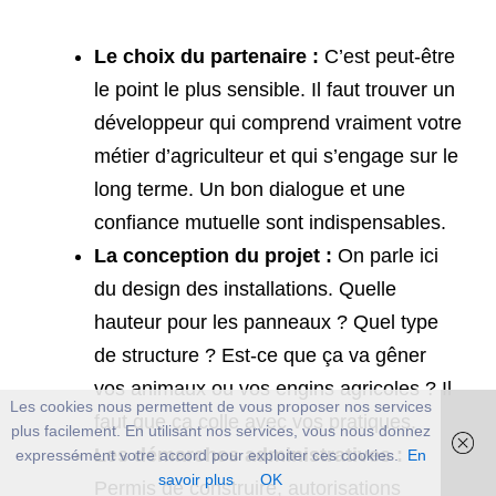
Le choix du partenaire :
C’est peut-être
le point le plus sensible. Il faut trouver un
développeur qui comprend vraiment votre
métier d’agriculteur et qui s’engage sur le
long terme. Un bon dialogue et une
confiance mutuelle sont indispensables.
La conception du projet :
On parle ici
du design des installations. Quelle
hauteur pour les panneaux ? Quel type
de structure ? Est-ce que ça va gêner
vos animaux ou vos engins agricoles ? Il
Les cookies nous permettent de vous proposer nos services
faut que ça colle avec vos pratiques.
plus facilement. En utilisant nos services, vous nous donnez
Les démarches administratives :
expressément votre accord pour exploiter ces cookies.
En
savoir plus
OK
Permis de construire, autorisations